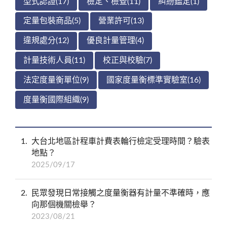
型式認證(17)
檢定、檢查(11)
糾紛鑑定(1)
定量包裝商品(5)
營業許可(13)
違規處分(12)
優良計量管理(4)
計量技術人員(11)
校正與校驗(7)
法定度量衡單位(9)
國家度量衡標準實驗室(16)
度量衡國際組織(9)
1
大台北地區計程車計費表輪行檢定受理時間？驗表
地點？
2025/09/17
2
民眾發現日常接觸之度量衡器有計量不準確時，應
向那個機關檢舉？
2023/08/21