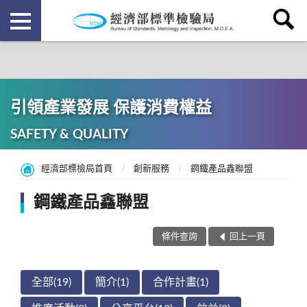
引領產業發展 保護消費權益
SAFETY & QUALITY
經濟部標檢局首頁
創新服務
鋼鐵產品鑫聯盟
鋼鐵產品鑫聯盟
條件查詢
回上一頁
全部(19)
簡介(1)
合作計畫(1)