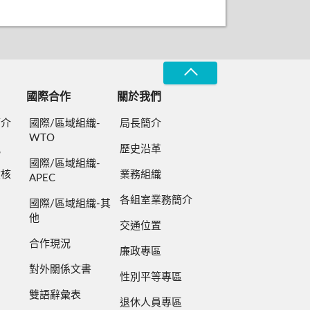
國際合作
關於我們
簡介
國際/區域組織-
局長簡介
WTO
規
歷史沿革
國際/區域組織-
檢核
業務組織
APEC
各組室業務簡介
國際/區域組織-其
他
交通位置
合作現況
廉政專區
對外關係文書
性別平等專區
雙語辭彙表
退休人員專區