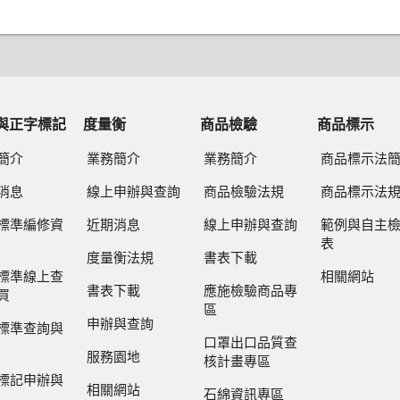
與正字標記
度量衡
商品檢驗
商品標示
簡介
業務簡介
業務簡介
商品標示法
消息
線上申辦與查詢
商品檢驗法規
商品標示法
標準編修資
近期消息
線上申辦與查詢
範例與自主
表
度量衡法規
書表下載
標準線上查
相關網站
書表下載
應施檢驗商品專
買
區
申辦與查詢
標準查詢與
口罩出口品質查
服務園地
核計畫專區
標記申辦與
相關網站
石綿資訊專區