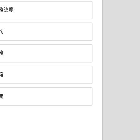
務總覽
詢
務
箱
開