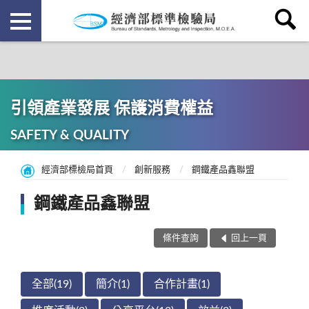
引領產業發展 保護消費權益
SAFETY & QUALITY
經濟部標檢局首頁
創新服務
鋼鐵產品鑫聯盟
鋼鐵產品鑫聯盟
條件查詢
回上一頁
全部(19)
簡介(1)
合作計畫(1)