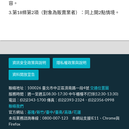
容。
3.第18條第2項（對象為販賣業者）：同上開2點情境。
資訊安全政策與說明
隱私權政策與說明
資料開放宣告
聯絡地址：100026 臺北市中正區濟南路一段4號
交通位置圖
服務時間：週一至週五08:30-17:30 中午櫃檯不打烊(12:30-13:30)
電話：(02)2343-1700 傳真：(02)2393-2324．(02)2356-0998
聯絡我們
官方網站：
基隆
/
新竹
/
臺中
/
臺南
/
高雄
/
花蓮
本局業務諮詢專線：0800-007-123 本網站支援IE11、Chrome與
Firefox