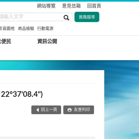
網站導覽
意見信箱
回首頁
影音園地
商品檢驗
行動電源
元便民
資訊公開
°37'08.4")
回上一頁
友善列印