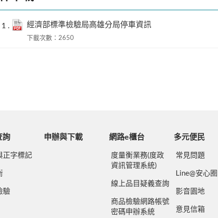
經濟部標準檢驗局高雄分局停車資訊
下載次數：2650
查詢
申辦與下載
網路e櫃台
多元便民
與正字標記
度量衡業務(度政
常見問題
資訊管理系統)
衡
Line@安心圈
線上品目疑義查詢
檢驗
影音園地
商品檢驗網路帳號
意見信箱
密碼申辦系統