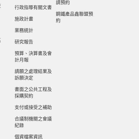
請預約
查
行政指導有關文書
鋼鐵產品鑫聯盟預
施政計畫
約
業務統計
區
研究報告
預算、決算書及會
計月報
請願之處理結果及
訴願決定
書面之公共工程及
採購契約
支付或接受之補助
合議制機關之會議
紀錄
個資檔案資訊