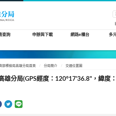
務查詢
申辦與下載
網路e櫃台
多
濟部標檢局高雄分局首頁
分局簡介
交通位置圖
高雄分局(GPS經度：120°17'36.8"，緯度：22