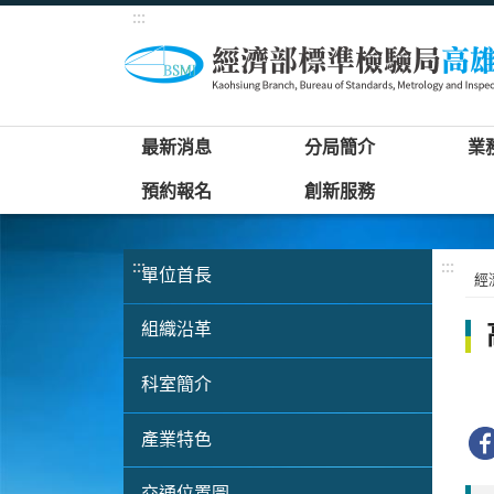
:::
最新消息
分局簡介
業
預約報名
創新服務
:::
:::
單位首長
經
組織沿革
科室簡介
產業特色