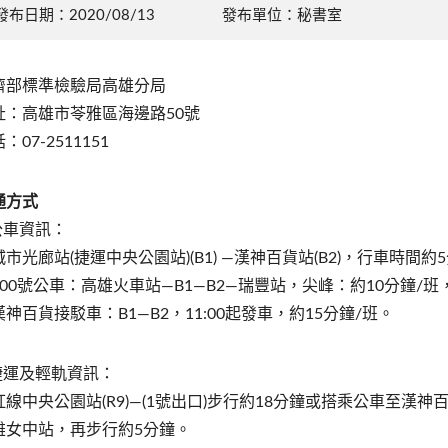
發布日期：2020/08/13
發布單位：秘書室
濟部標準檢驗局高雄分局
址：高雄市苓雅區海邊路50號
：07-2511151
通方式
.公車資訊：
市光廊站(捷運中央公園站)(B1) —漢神百貨站(B2)，行車時間約
100號公車：高雄火車站—B1—B2—瑞豐站，尖峰：約10分鐘/班
漢神百貨接駁車：B1—B2，11:00起發車，約15分鐘/班。
.捷運及輕軌資訊：
紅線中央公園站(R9)—(1號出口)步行約18分鐘或搭乘公車至漢
雄女中站，再步行約5分鐘。