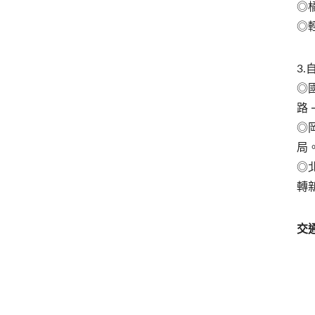
◎
◎
3
◎
路
◎
局
◎
轉
交