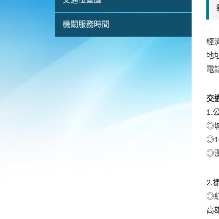
交通位置圖
機關服務時間
經
地
電話
交
1
◎城
◎
◎
2
◎
高