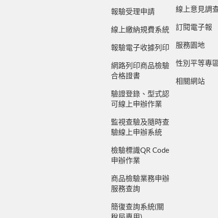
線上意見調
報驗受理申請
訂閱電子報
線上繳納規費系統
服務園地
報驗電子收據列印
性別平等專
網路列印商品檢驗
合格證書
相關網站
驗證登錄、型式認
可線上申辦作業
監視查驗及隨時查
驗線上申辦系統
檢驗標識QR Code
申辦作業
商品檢驗業務申辦
服務查詢
簡復查詢系統(關
稅局專用)