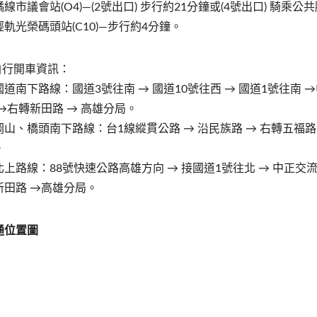
橘線市議會站(O4)—(2號出口) 步行約21分鐘或(4號出口) 騎
輕軌光榮碼頭站(C10)—步行約4分鐘。
.自行開車資訊：
國道南下路線：國道3號往南 → 國道10號往西 → 國道1號往南 
 →右轉新田路 → 高雄分局。
岡山、橋頭南下路線：台1線縱貫公路 → 沿民族路 → 右轉五福路 
。
北上路線：88號快速公路高雄方向 → 接國道1號往北 → 中正交流
新田路 →高雄分局。
通位置圖